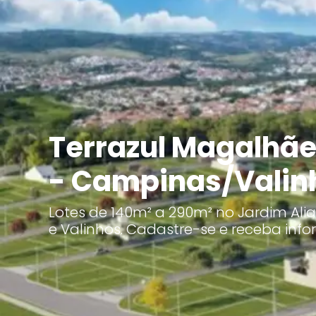
Terrazul Magalhãe
- Campinas/Valin
Lotes de 140m² a 290m² no Jardim Ali
e Valinhos. Cadastre-se e receba info