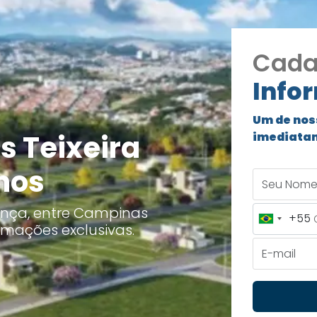
Cada
Info
Um de nos
s Teixeira
imediata
hos
Seu Nome
ança, entre Campinas
+55
Brazil
rmações exclusivas.
+55
E-mail