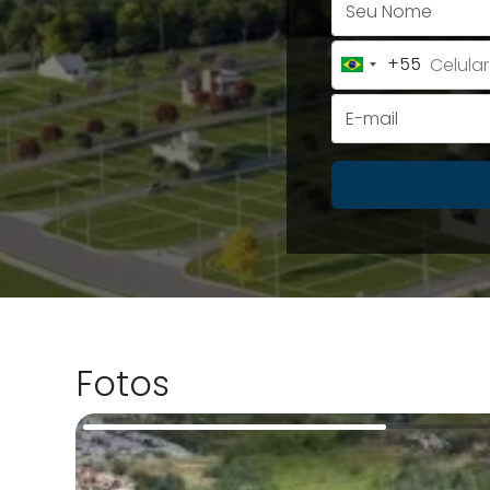
+55
Brazil
+55
Fotos